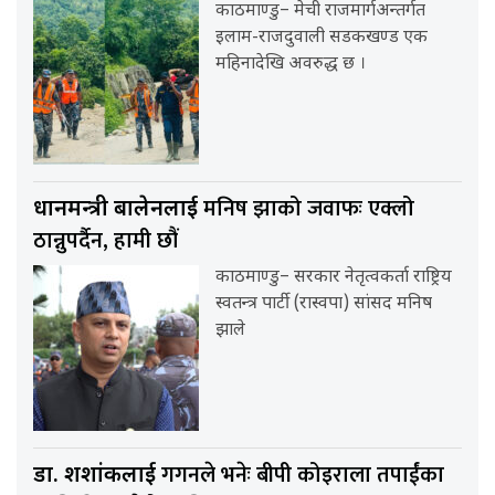
काठमाण्डु– मेची राजमार्गअन्तर्गत
इलाम-राजदुवाली सडकखण्ड एक
महिनादेखि अवरुद्ध छ ।
मनिष झाको जवाफः एक्लो
प्रधानमन्त्री बालेनलाई
ठान्नुपर्दैन, हामी छौं
काठमाण्डु– सरकार नेतृत्वकर्ता राष्ट्रिय
स्वतन्त्र पार्टी (रास्वपा) सांसद मनिष
झाले
गगनले भनेः बीपी कोइराला तपाईंका
डा. शशांकलाई