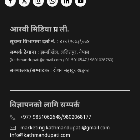
आरबी मिडिया प्रा. ली.
सूचना विभागमा दर्ता नं.
: ४१०\२०७३\०७४
सम्पर्क ठेगाना
: झम्सीखेल, ललितपुर, नेपाल
(
kathmandupati@gmail.com
/ 01-5010547 / 9801028760)
सञ्चालक/सम्पादक
: रोशन बहादुर खड्का
विज्ञापनको लागि सम्पर्क
+977 9851062648/9802068177
marketing.kathmandupati@gmail.com
info@kathmandupati.com