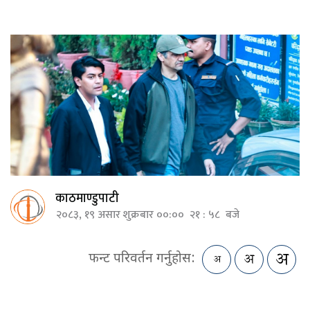
काठमाण्डुपाटी
२०८३, १९ असार शुक्रबार ००:०० २१ : ५८ बजे
फन्ट परिवर्तन गर्नुहोस: