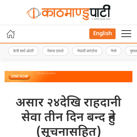
English
केपी शर्मा ओली
नेकपा एमाले
नेपाली कांग्रेस
नेप्से
पुष्
असार २४देखि राहदानी
सेवा तीन दिन बन्द हुने
(सूचनासहित)