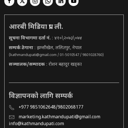
आरबी मिडिया प्रा. ली.
सूचना विभागमा दर्ता नं.
: ४१०\२०७३\०७४
सम्पर्क ठेगाना
: झम्सीखेल, ललितपुर, नेपाल
(
kathmandupati@gmail.com
/ 01-5010547 / 9801028760)
सञ्चालक/सम्पादक
: रोशन बहादुर खड्का
विज्ञापनको लागि सम्पर्क
+977 9851062648/9802068177
marketing.kathmandupati@gmail.com
info@kathmandupati.com