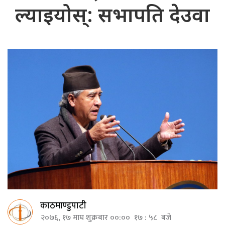
ल्याइयोस्: सभापति देउवा
काठमाण्डुपाटी
२०७६, १७ माघ शुक्रबार ००:०० १७ : ५८ बजे