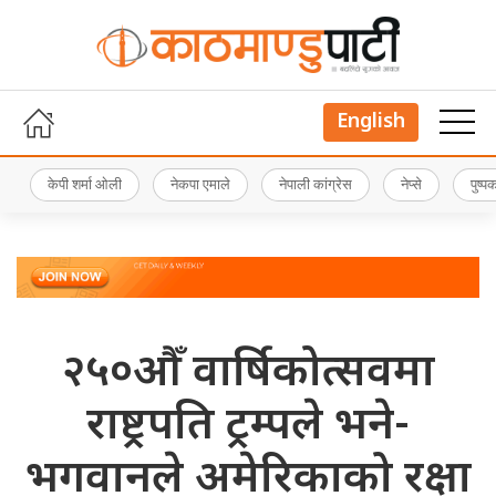
English
केपी शर्मा ओली
नेकपा एमाले
नेपाली कांग्रेस
नेप्से
पुष्
२५०औँ वार्षिकोत्सवमा
राष्ट्रपति ट्रम्पले भने-
भगवानले अमेरिकाको रक्षा