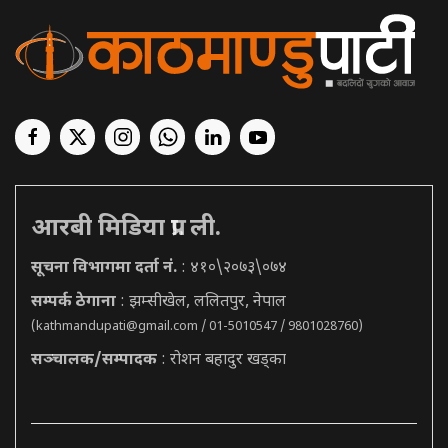
आरबी मिडिया प्रा. ली.
सूचना विभागमा दर्ता नं.
: ४१०\२०७३\०७४
सम्पर्क ठेगाना
: झम्सीखेल, ललितपुर, नेपाल
(
kathmandupati@gmail.com
/ 01-5010547 / 9801028760)
सञ्चालक/सम्पादक
: रोशन बहादुर खड्का