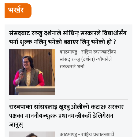
भर्खर
दर्शनाले सोधिन्ः सरकारले विद्यार्थीसँग
संसदबाट रञ्जु
भर्ना शुल्क नलिनु भनेको बढाएर लिनु भनेको हो ?
काठमाण्डु– राष्ट्रिय स्वतन्त्र पार्टीका
सांसद् रञ्जु (दर्शना) न्यौपानेले
सरकारले भर्ना
खुश्बु ओलीको कटाक्षः सरकार
रास्वपाका सांसदलाई
पक्षका माननीयज्यूहरू प्रधानमन्त्रीकहाँ डेलिगेसन
जानुस्
काठमाण्डु– राष्ट्रिय प्रजातन्त्र पार्टी