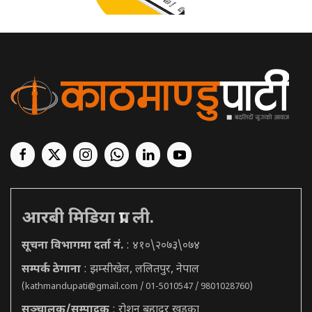
आरबी मिडिया प्रा. ली.
सूचना विभागमा दर्ता नं.
: ४१०\२०७३\०७४
सम्पर्क ठेगाना
: झम्सीखेल, ललितपुर, नेपाल
(
kathmandupati@gmail.com
/ 01-5010547 / 9801028760)
सञ्चालक/सम्पादक
: रोशन बहादुर खड्का