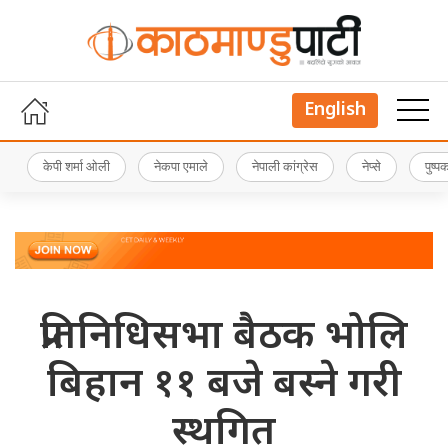
English
केपी शर्मा ओली
नेकपा एमाले
नेपाली कांग्रेस
नेप्से
पुष्
प्रतिनिधिसभा बैठक भोलि
बिहान ११ बजे बस्ने गरी
स्थगित