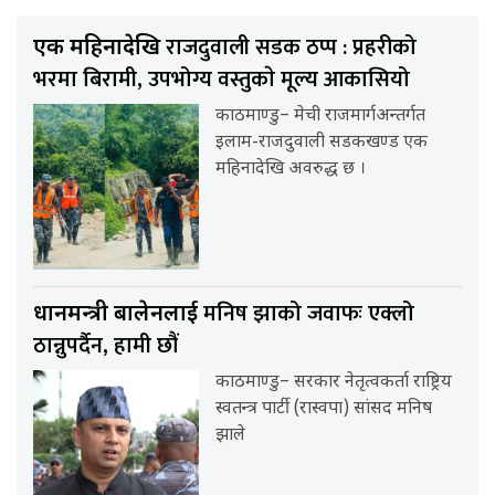
राजदुवाली सडक ठप्प : प्रहरीको
एक महिनादेखि
भरमा बिरामी, उपभोग्य वस्तुकाे मूल्य आकासियो
काठमाण्डु– मेची राजमार्गअन्तर्गत
इलाम-राजदुवाली सडकखण्ड एक
महिनादेखि अवरुद्ध छ ।
मनिष झाको जवाफः एक्लो
प्रधानमन्त्री बालेनलाई
ठान्नुपर्दैन, हामी छौं
काठमाण्डु– सरकार नेतृत्वकर्ता राष्ट्रिय
स्वतन्त्र पार्टी (रास्वपा) सांसद मनिष
झाले