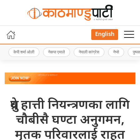
English
केपी शर्मा ओली
नेकपा एमाले
नेपाली कांग्रेस
नेप्से
पुष्
ध्रुवे हात्ती नियन्त्रणका लागि
चौबीसै घण्टा अनुगमन,
मृतक परिवारलाई राहत