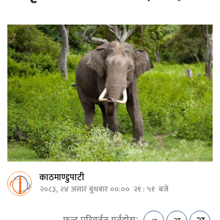
काठमाण्डुपाटी
२०८३, २४ असार बुधबार ००:०० २१ : ५१ बजे