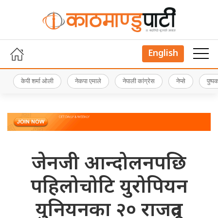
English
केपी शर्मा ओली
नेकपा एमाले
नेपाली कांग्रेस
नेप्से
पुष्
जेनजी आन्दोलनपछि
पहिलोचोटि युरोपियन
युनियनका २० राजदूत