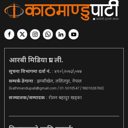
आरबी मिडिया प्रा. ली.
सूचना विभागमा दर्ता नं.
: ४१०\२०७३\०७४
सम्पर्क ठेगाना
: झम्सीखेल, ललितपुर, नेपाल
(
kathmandupati@gmail.com
/ 01-5010547 / 9801028760)
सञ्चालक/सम्पादक
: रोशन बहादुर खड्का