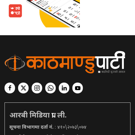
आरबी मिडिया प्रा. ली.
सूचना विभागमा दर्ता नं.
: ४१०\२०७३\०७४