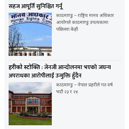
सहज आपूर्ति सुनिश्चित गर्नू
काठमाण्डु – राष्ट्रिय मानव अधिकार
आयोगले काठमाण्डु उपत्यकामा
पछिल्ला केही
: जेनजी आन्दोलनमा भएको जघन्य
प्रहरीको प्रस्टोक्ति
अपराधका आरोपीलाई उन्मुक्ति हुँदैन
काठमाण्डु – नेपाल प्रहरीले गत वर्ष
भदौ २३ र २४