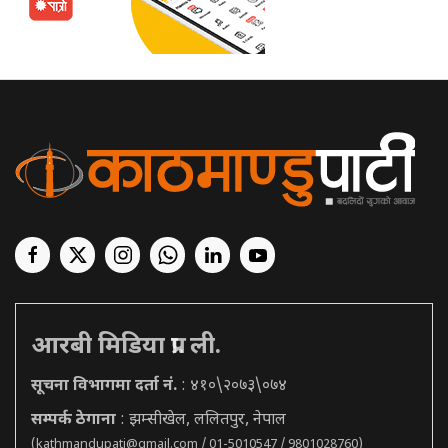
आरबी मिडिया प्रा. ली.
सूचना विभागमा दर्ता नं.
: ४१०\२०७३\०७४
सम्पर्क ठेगाना
: झम्सीखेल, ललितपुर, नेपाल
(
kathmandupati@gmail.com
/ 01-5010547 / 9801028760)