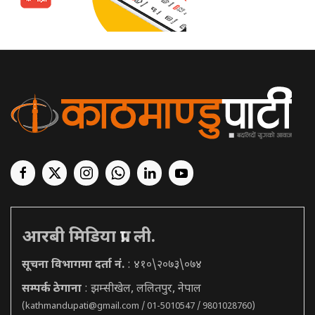
आरबी मिडिया प्रा. ली.
सूचना विभागमा दर्ता नं.
: ४१०\२०७३\०७४
सम्पर्क ठेगाना
: झम्सीखेल, ललितपुर, नेपाल
(
kathmandupati@gmail.com
/ 01-5010547 / 9801028760)