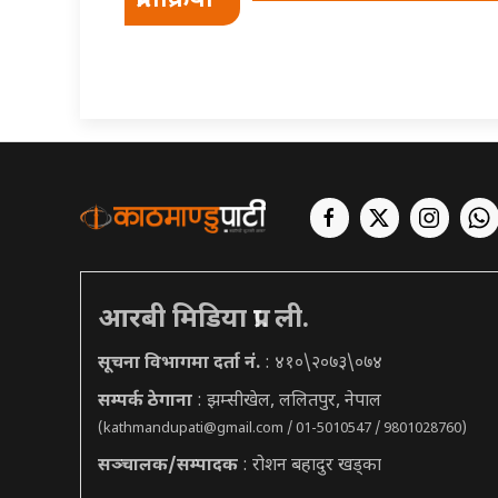
प्रतिक्रिया
आरबी मिडिया प्रा. ली.
सूचना विभागमा दर्ता नं.
: ४१०\२०७३\०७४
सम्पर्क ठेगाना
: झम्सीखेल, ललितपुर, नेपाल
(
kathmandupati@gmail.com
/ 01-5010547 / 9801028760)
सञ्चालक/सम्पादक
: रोशन बहादुर खड्का