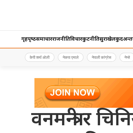
गृहपृष्‍ठ
समाचार
राजनीति
विचार
कुटनीति
सुरक्षा
खेलकुद
अन्तर्र
केपी शर्मा ओली
नेकपा एमाले
नेपाली कांग्रेस
नेप्से
वनमन्त्री र चिन