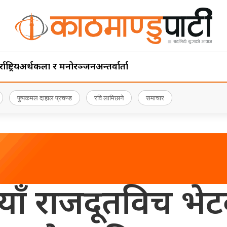
ाष्ट्रिय
अर्थ
कला र मनोरञ्जन
अन्तर्वार्ता
पुष्पकमल दाहाल प्रचण्ड
रवि लामिछाने
समाचार
ियाँ राजदूतविच भेटवा