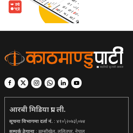
आरबी मिडिया प्रा. ली.
सूचना विभागमा दर्ता नं.
: ४१०\२०७३\०७४
सम्पर्क ठेगाना
: झम्सीखेल, ललितपुर, नेपाल