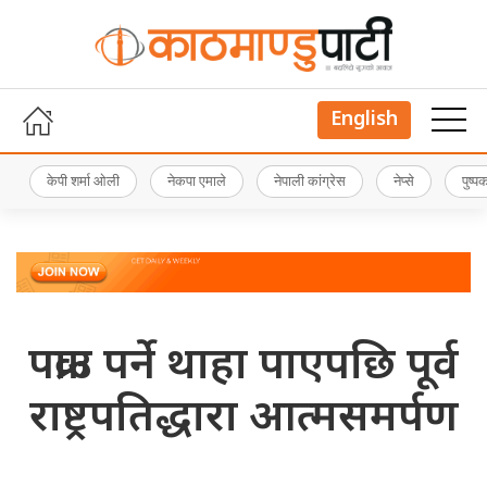
English
केपी शर्मा ओली
नेकपा एमाले
नेपाली कांग्रेस
नेप्से
पुष्
पक्राउ पर्ने थाहा पाएपछि पूर्व
राष्ट्रपतिद्धारा आत्मसमर्पण