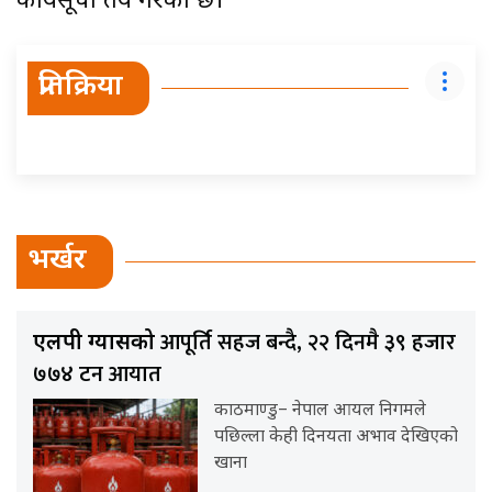
कार्यसूची तय गरेको छ।
प्रतिक्रिया
भर्खर
आपूर्ति सहज बन्दै, २२ दिनमै ३९ हजार
एलपी ग्यासको
७७४ टन आयात
काठमाण्डु– नेपाल आयल निगमले
पछिल्ला केही दिनयता अभाव देखिएको
खाना