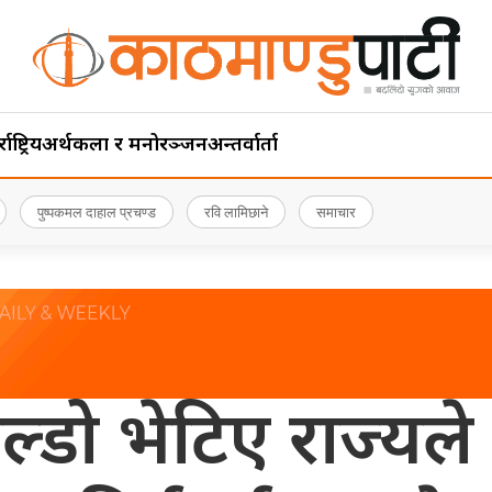
ाष्ट्रिय
अर्थ
कला र मनोरञ्जन
अन्तर्वार्ता
पुष्पकमल दाहाल प्रचण्ड
रवि लामिछाने
समाचार
डो भेटिए राज्यल