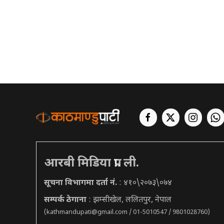
आरबी मिडिया प्रा. ली.
सूचना विभागमा दर्ता नं.
: ४१०\२०७३\०७४
सम्पर्क ठेगाना
: झम्सीखेल, ललितपुर, नेपाल
(
kathmandupati@gmail.com
/ 01-5010547 / 9801028760)