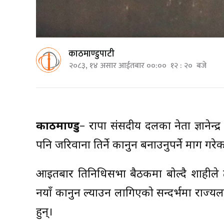
काठमाण्डुपाटी
२०८३, १४ असार आईतबार ००:०० १२ : २० बजे
काठमाण्डु
– राप्रपा संसदीय दलका नेता ज्ञाने
पनि जरिवाना तिर्ने कानुन बनाउनुपर्ने माग गरे
आइतबार प्रतिनिधिसभा बैठकमा बोल्दै शाहीले 
नयाँ कानुन ल्याउन लागिएको सन्दर्भमा राज्यल
हुन्।