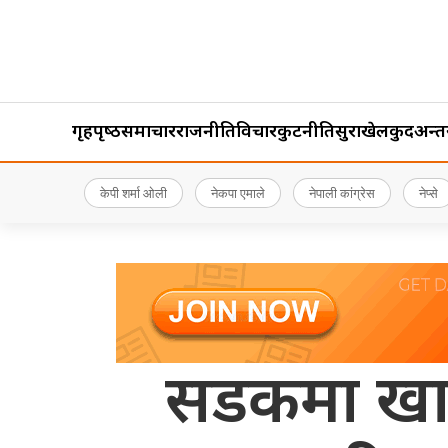
गृहपृष्‍ठ
समाचार
राजनीति
विचार
कुटनीति
सुरक्षा
खेलकुद
अन्तर्र
केपी शर्मा ओली
नेकपा एमाले
नेपाली कांग्रेस
नेप्से
सडकमा खाल्