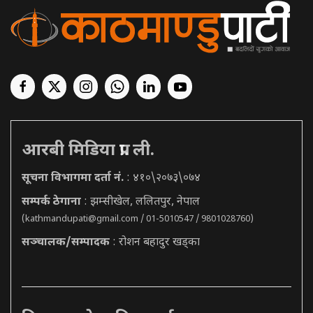
आरबी मिडिया प्रा. ली.
सूचना विभागमा दर्ता नं.
: ४१०\२०७३\०७४
सम्पर्क ठेगाना
: झम्सीखेल, ललितपुर, नेपाल
(
kathmandupati@gmail.com
/ 01-5010547 / 9801028760)
सञ्चालक/सम्पादक
: रोशन बहादुर खड्का