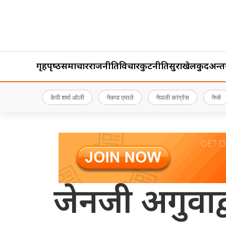
गृहपृष्‍ठ
समाचार
राजनीति
विचार
कुटनीति
सुरक्षा
खेलकुद
अन्तर्र
केपी शर्मा ओली
नेकपा एमाले
नेपाली कांग्रेस
नेप्से
जेनजी अगुवाद