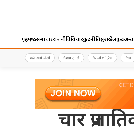
गृहपृष्‍ठ
समाचार
राजनीति
विचार
कुटनीति
सुरक्षा
खेलकुद
अन्तर्र
केपी शर्मा ओली
नेकपा एमाले
नेपाली कांग्रेस
नेप्से
चार प्रजात