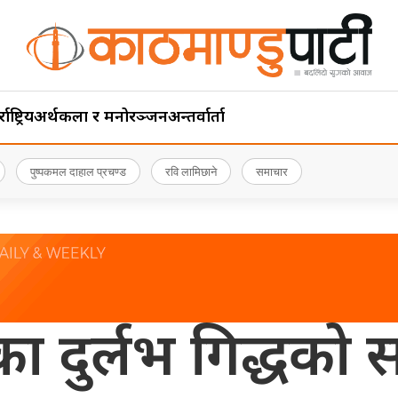
ाष्ट्रिय
अर्थ
कला र मनोरञ्जन
अन्तर्वार्ता
पुष्पकमल दाहाल प्रचण्ड
रवि लामिछाने
समाचार
िका दुर्लभ गिद्धको 