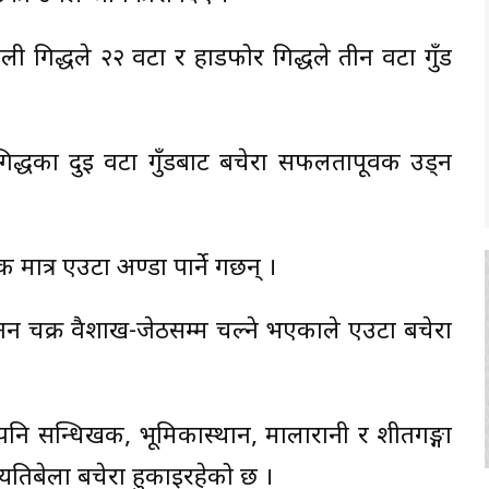
ाली गिद्धले २२ वटा र हाडफोर गिद्धले तीन वटा गुँड
िद्धका दुई वटा गुँडबाट बचेरा सफलतापूर्वक उड्न
त्र एउटा अण्डा पार्ने गर्छन् ।
जनन चक्र वैशाख-जेठसम्म चल्ने भएकाले एउटा बचेरा
ले पनि सन्धिखर्क, भूमिकास्थान, मालारानी र शीतगङ्गा
तिबेला बचेरा हुर्काइरहेको छ ।