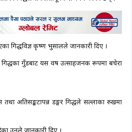
ा गिद्धविज्ञ कृष्ण भुसालले जानकारी दिए ।
का गिद्धका गुँडबाट यस वर्ष उत्साहजनक रूपमा बचेरा
र्लभ तथा अतिसङ्कटापन्न डङ्गर गिद्धले सल्लाका रुखमा
उडेका उनले जानकारी दिए ।