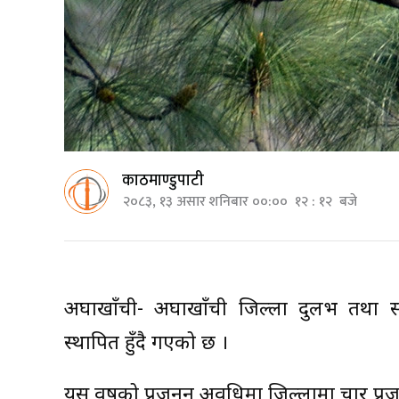
काठमाण्डुपाटी
२०८३, १३ असार शनिबार ००:०० १२ : १२ बजे
अर्घाखाँची- अर्घाखाँची जिल्ला दुर्लभ तथा 
स्थापित हुँदै गएको छ ।
यस वर्षको प्रजनन अवधिमा जिल्लामा चार प्रज