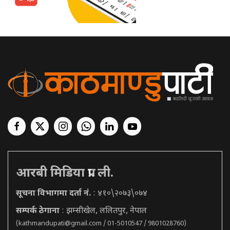
आरबी मिडिया प्रा. ली.
सूचना विभागमा दर्ता नं.
: ४१०\२०७३\०७४
सम्पर्क ठेगाना
: झम्सीखेल, ललितपुर, नेपाल
(
kathmandupati@gmail.com
/ 01-5010547 / 9801028760)