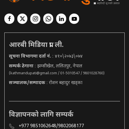
आरबी मिडिया प्रा. ली.
सूचना विभागमा दर्ता नं.
: ४१०\२०७३\०७४
सम्पर्क ठेगाना
: झम्सीखेल, ललितपुर, नेपाल
(
kathmandupati@gmail.com
/ 01-5010547 / 9801028760)
सञ्चालक/सम्पादक
: रोशन बहादुर खड्का
विज्ञापनको लागि सम्पर्क
+977 9851062648/9802068177