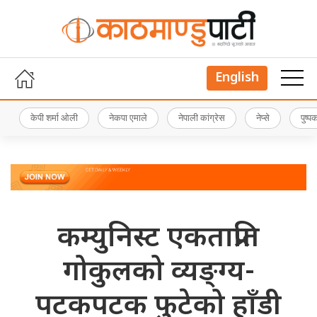
English
केपी शर्मा ओली
नेकपा एमाले
नेपाली कांग्रेस
नेप्से
पुष्
कम्युनिस्ट एकताप्रति
गोकुलको व्यङ्ग्य-
पटकपटक फुटेको हाँडी