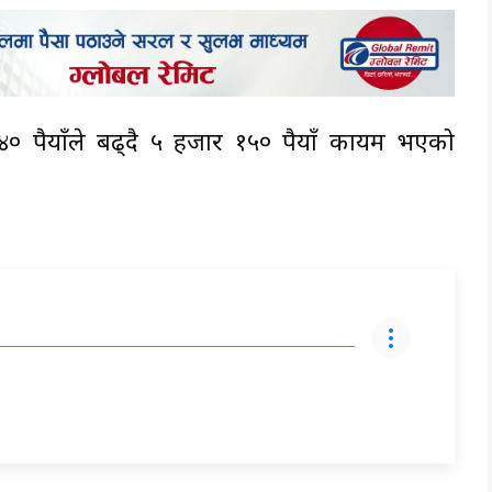
रुपैयाँले बढ्दै ५ हजार १५० रुपैयाँ कायम भएको