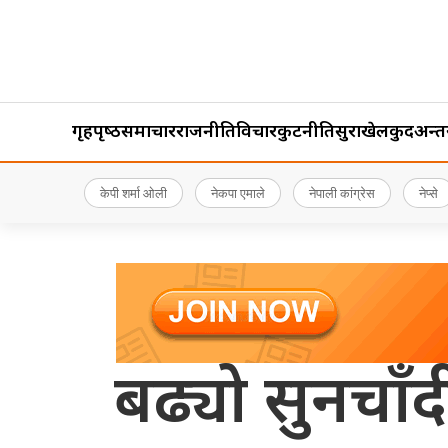
गृहपृष्‍ठ
समाचार
राजनीति
विचार
कुटनीति
सुरक्षा
खेलकुद
अन्तर्र
केपी शर्मा ओली
नेकपा एमाले
नेपाली कांग्रेस
नेप्से
बढ्यो सुनचाँद