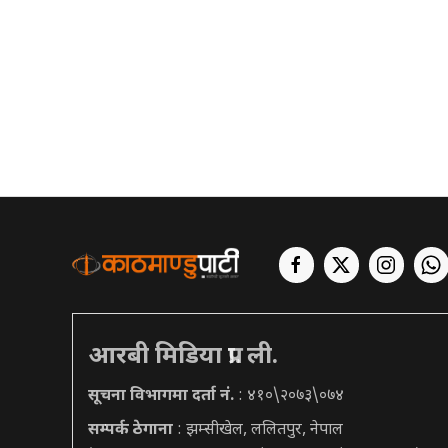
आरबी मिडिया प्रा. ली.
सूचना विभागमा दर्ता नं.
: ४१०\२०७३\०७४
सम्पर्क ठेगाना
: झम्सीखेल, ललितपुर, नेपाल