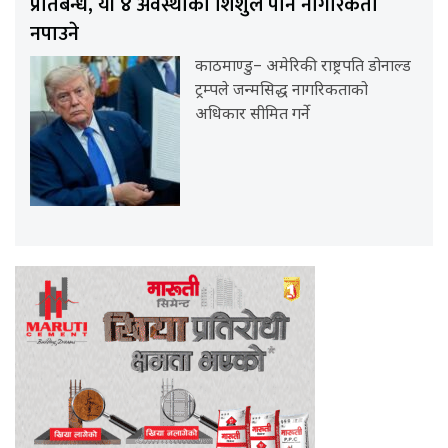
प्रतिबन्ध, यी ४ अवस्थाका शिशुले पनि नागरिकता
नपाउने
काठमाण्डु– अमेरिकी राष्ट्रपति डोनाल्ड
ट्रम्पले जन्मसिद्ध नागरिकताको
अधिकार सीमित गर्ने