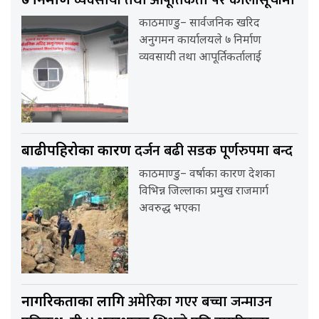
व्यवसायी तथा आपूर्तिकर्ता परे कालोसूचीमा
७ निर्माण
काठमाण्डु– सार्वजनिक खरिद
अनुगमन कार्यालयले ७ निर्माण
व्यवसायी तथा आपूर्तिकर्तालाई
दर्जन बढी सडक पूर्णरुपमा बन्द
बाढीपहिरोका कारण
काठमाण्डु– वर्षाका कारण देशका
विभिन्न जिल्लाका प्रमुख राजमार्ग
अवरुद्ध भएका
अमेरिका गएर बच्चा जन्माउन
नागरिकताका लागि