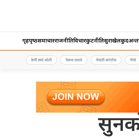
गृहपृष्‍ठ
समाचार
राजनीति
विचार
कुटनीति
सुरक्षा
खेलकुद
अन्तर्र
केपी शर्मा ओली
नेकपा एमाले
नेपाली कांग्रेस
नेप्से
सुनको