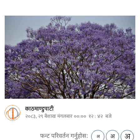
काठमाण्डुपाटी
२०८३, २९ बैशाख मंगलबार ००:०० १२ : ४२ बजे
फन्ट परिवर्तन गर्नुहोस: