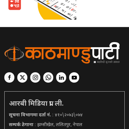
आरबी मिडिया प्रा. ली.
सूचना विभागमा दर्ता नं.
: ४१०\२०७३\०७४
सम्पर्क ठेगाना
: झम्सीखेल, ललितपुर, नेपाल