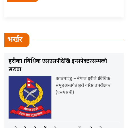
भर्खर
एसएसपीदेखि इन्सपेक्टरसम्मको
प्रहरीका प्राविधिक
सरुवा
काठमाण्डु – नेपाल प्रहरीले प्राविधिक
समूहअन्तर्गत प्रहरी वरिष्ठ उपरीक्षक
(एसएसपी)