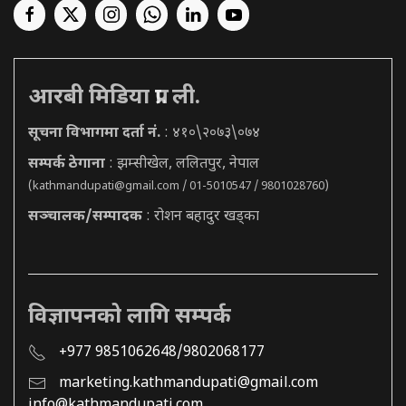
आरबी मिडिया प्रा. ली.
सूचना विभागमा दर्ता नं.
: ४१०\२०७३\०७४
सम्पर्क ठेगाना
: झम्सीखेल, ललितपुर, नेपाल
(
kathmandupati@gmail.com
/ 01-5010547 / 9801028760)
सञ्चालक/सम्पादक
: रोशन बहादुर खड्का
विज्ञापनको लागि सम्पर्क
+977 9851062648/9802068177
marketing.kathmandupati@gmail.com
info@kathmandupati.com