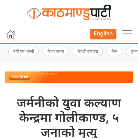
English
केपी शर्मा ओली
नेकपा एमाले
नेपाली कांग्रेस
नेप्से
पुष्
जर्मनीको युवा कल्याण
केन्द्रमा गोलीकाण्ड, ५
जनाको मृत्यु