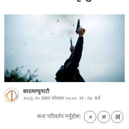
काठमाण्डुपाटी
२०८३, १५ असार सोमबार ००:०० २१ : २७ बजे
फन्ट परिवर्तन गर्नुहोस: