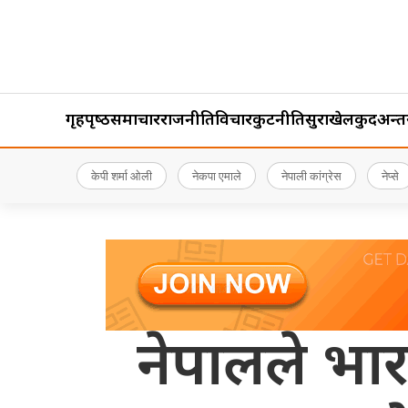
गृहपृष्‍ठ
समाचार
राजनीति
विचार
कुटनीति
सुरक्षा
खेलकुद
अन्तर्र
केपी शर्मा ओली
नेकपा एमाले
नेपाली कांग्रेस
नेप्से
नेपालले भार