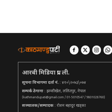
आरबी मिडिया प्रा. ली.
सूचना विभागमा दर्ता नं.
: ४१०\२०७३\०७४
सम्पर्क ठेगाना
: झम्सीखेल, ललितपुर, नेपाल
(
kathmandupati@gmail.com
/ 01-5010547 / 9801028760)
सञ्चालक/सम्पादक
: रोशन बहादुर खड्का