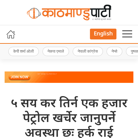
English
केपी शर्मा ओली
नेकपा एमाले
नेपाली कांग्रेस
नेप्से
पुष्
५ सय कर तिर्न एक हजार
पेट्रोल खर्चेर जानुपर्ने
अवस्था छः हर्क राई