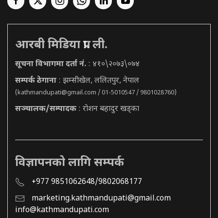
आरबी मिडिया प्रा. ली.
सूचना विभागमा दर्ता नं.
: ४१०\२०७३\०७४
सम्पर्क ठेगाना
: झम्सीखेल, ललितपुर, नेपाल
(
kathmandupati@gmail.com
/ 01-5010547 / 9801028760)
सञ्चालक/सम्पादक
: रोशन बहादुर खड्का
विज्ञापनको लागि सम्पर्क
+977 9851062648/9802068177
marketing.kathmandupati@gmail.com
info@kathmandupati.com