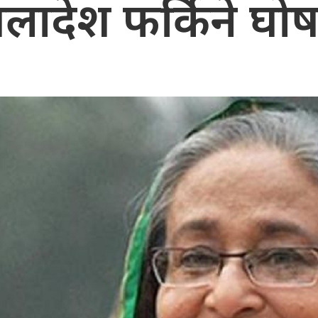
गलादेश फर्किने घो