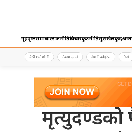
गृहपृष्‍ठ
समाचार
राजनीति
विचार
कुटनीति
सुरक्षा
खेलकुद
अन्तर्र
केपी शर्मा ओली
नेकपा एमाले
नेपाली कांग्रेस
नेप्से
मृत्युदण्डक