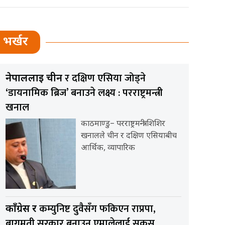
भर्खर
र दक्षिण एसिया जोड्ने
नेपाललाई चीन
‘डायनामिक ब्रिज’ बनाउने लक्ष्य : परराष्ट्रमन्त्री
खनाल
काठमाण्डु– परराष्ट्रमन्त्री शिशिर
खनालले चीन र दक्षिण एसियाबीच
आर्थिक, व्यापारिक
कम्युनिष्ट दुवैसँग फकिएन राप्रपा,
काँग्रेस र
बागमती सरकार बनाउन एमालेलाई सकस