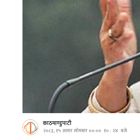
काठमाण्डुपाटी
२०८३, १५ असार सोमबार ००:०० १० : २४ बजे