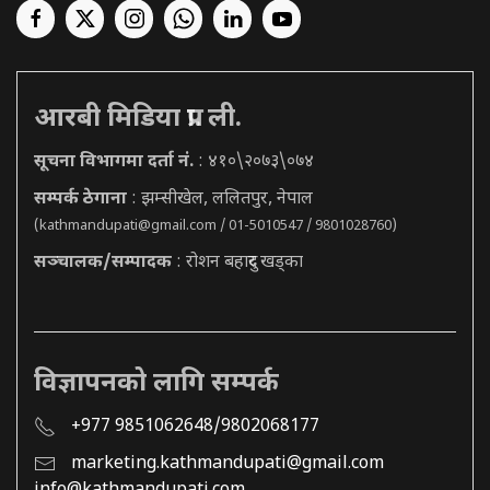
आरबी मिडिया प्रा. ली.
सूचना विभागमा दर्ता नं.
: ४१०\२०७३\०७४
सम्पर्क ठेगाना
: झम्सीखेल, ललितपुर, नेपाल
(
kathmandupati@gmail.com
/ 01-5010547 / 9801028760)
सञ्चालक/सम्पादक
: रोशन बहादुर खड्का
विज्ञापनको लागि सम्पर्क
+977 9851062648/9802068177
marketing.kathmandupati@gmail.com