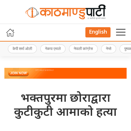
English
केपी शर्मा ओली
नेकपा एमाले
नेपाली कांग्रेस
नेप्से
पुष्
भक्तपुरमा छोराद्वारा
कुटीकुटी आमाको हत्या