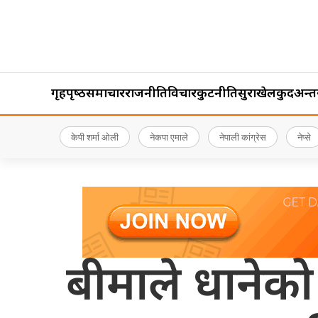
गृहपृष्‍ठ
समाचार
राजनीति
विचार
कुटनीति
सुरक्षा
खेलकुद
अन्तर्र
केपी शर्मा ओली
नेकपा एमाले
नेपाली कांग्रेस
नेप्से
बीमाले धानेको