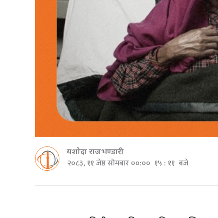
यशाेदा राजभण्डारी
२०८३, ११ जेष्ठ सोमबार ००:०० १५ : ११ बजे