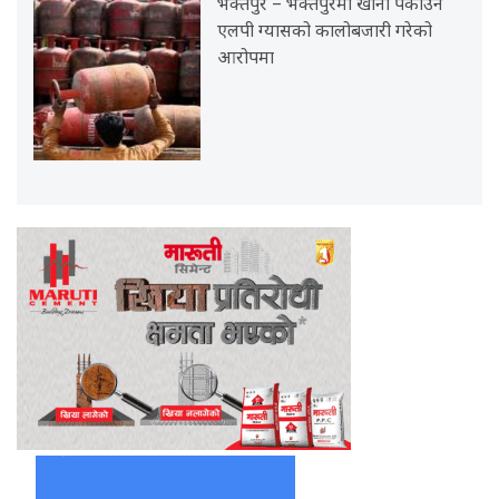
भक्तपुर – भक्तपुरमा खाना पकाउने
एलपी ग्यासको कालोबजारी गरेको
आरोपमा