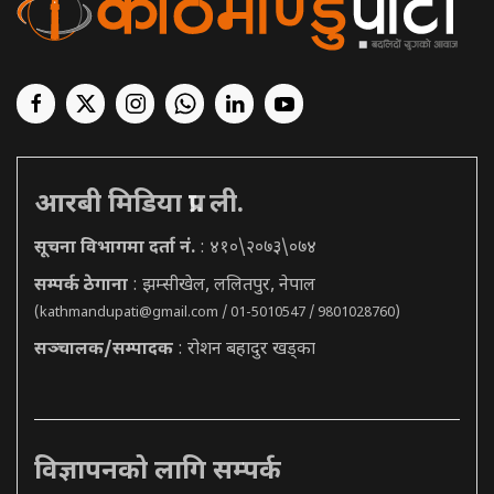
आरबी मिडिया प्रा. ली.
सूचना विभागमा दर्ता नं.
: ४१०\२०७३\०७४
सम्पर्क ठेगाना
: झम्सीखेल, ललितपुर, नेपाल
(
kathmandupati@gmail.com
/ 01-5010547 / 9801028760)
सञ्चालक/सम्पादक
: रोशन बहादुर खड्का
विज्ञापनको लागि सम्पर्क