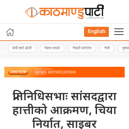
English
केपी शर्मा ओली
नेकपा एमाले
नेपाली कांग्रेस
नेप्से
पुष्
प्रतिनिधिसभाः सांसदद्वारा
हात्तीको आक्रमण, चिया
निर्यात, साइबर