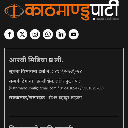
आरबी मिडिया प्रा. ली.
सूचना विभागमा दर्ता नं.
: ४१०\२०७३\०७४
सम्पर्क ठेगाना
: झम्सीखेल, ललितपुर, नेपाल
(
kathmandupati@gmail.com
/ 01-5010547 / 9801028760)
सञ्चालक/सम्पादक
: रोशन बहादुर खड्का