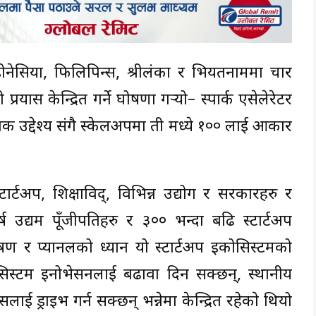
्डोनेसिया, फिलिपिन्स, श्रीलंका र भियतनाममा चार
ास केन्द्रित गर्ने घोषणा गर्‍यो– स्पार्क एसेलेरेटर
्यापक उद्देश्य संगै स्केलअपमा ती मध्ये १०० लाई आकार
ार्टअप, शिक्षाविद्, विभिन्न उद्योग र सरकारहरु र
र्ष उद्यम पूँजीपतिहरु र ३०० भन्दा बढि स्टार्टअप
ाषण र प्यानलको ध्यान यो स्टार्टअप इकोसिस्टमको
िस्टम इनोभेसनलाई बढावा दिन सक्छन्, स्थानीय
ड्राइभ गर्न सक्छन् भन्नेमा केन्द्रित रहेकाे थियो