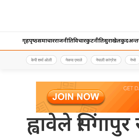
गृहपृष्‍ठ
समाचार
राजनीति
विचार
कुटनीति
सुरक्षा
खेलकुद
अन्तर्र
केपी शर्मा ओली
नेकपा एमाले
नेपाली कांग्रेस
नेप्से
ह्वावेले सिंग