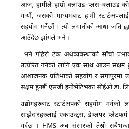
आज, हामीले हाम्रो क्लाउड–प्लस–क्लाउड को
गर्‍यौं, जसको माध्यमबाट हामी स्टार्टअपल
सहयोग गर्नेछौं । त्यो लगानीको आधा जति ह्
आउँदैछ झांगले भने ।
भने गहिरो टेक अर्थव्यवस्थाको साँचो प्र
उत्प्रेरित गर्नको लागि एक साथ आउन सक्षम हुन
आशाजनक प्रतिभाको सहयोग र सिंगापुरमा उदीय
सक्षम हुन्छौं एसजी इनाेभेटिभका सीईओ डा. ल
उद्योगहरुबाट स्टार्टअपको सहयोग गर्नको ल
साझेदारहरुलाई एकाउन्ट्स, डेभ्लपर प्लेटफर
गर्दछ । HMS अब संसारको तेस्रो सबैभन्दा