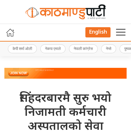
English
केपी शर्मा ओली
नेकपा एमाले
नेपाली कांग्रेस
नेप्से
पुष्
सिंहदरबारमै सुरु भयो
निजामती कर्मचारी
अस्पतालको सेवा