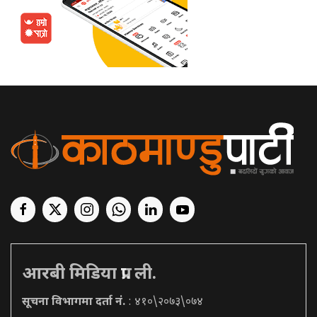
आरबी मिडिया प्रा. ली.
सूचना विभागमा दर्ता नं.
: ४१०\२०७३\०७४