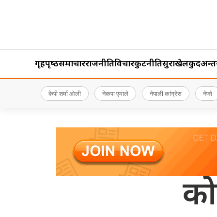
गृहपृष्‍ठ
समाचार
राजनीति
विचार
कुटनीति
सुरक्षा
खेलकुद
अन्तर्र
केपी शर्मा ओली
नेकपा एमाले
नेपाली कांग्रेस
नेप्से
कोश