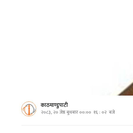
काठमाण्डुपाटी
२०८३, २० जेष्ठ बुधबार ००:०० १६ : ०२ बजे