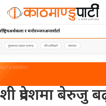
ाष्ट्रिय
अर्थ
कला र मनोरञ्जन
अन्तर्वार्ता
पुष्पकमल दाहाल प्रचण्ड
रवि लामिछाने
समाचार
ी प्रदेशमा बेरुजु ब