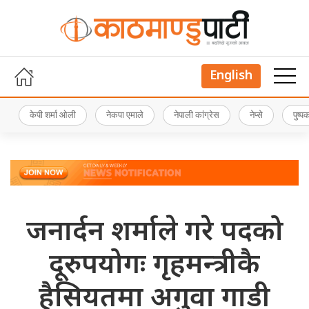
English
केपी शर्मा ओली
नेकपा एमाले
नेपाली कांग्रेस
नेप्से
पुष्
जनार्दन शर्माले गरे पदको
दूरुपयोगः गृहमन्त्रीकै
हैसियतमा अगुवा गाडी