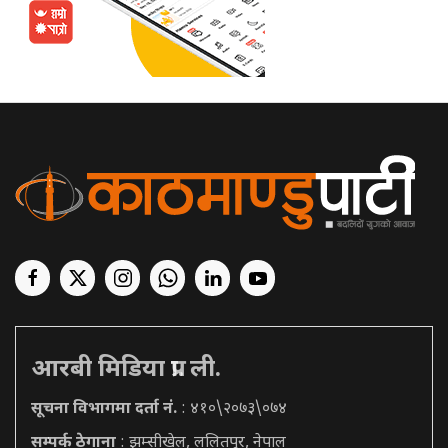
आरबी मिडिया प्रा. ली.
सूचना विभागमा दर्ता नं.
: ४१०\२०७३\०७४
सम्पर्क ठेगाना
: झम्सीखेल, ललितपुर, नेपाल