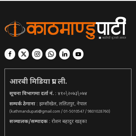
आरबी मिडिया प्रा. ली.
सूचना विभागमा दर्ता नं.
: ४१०\२०७३\०७४
सम्पर्क ठेगाना
: झम्सीखेल, ललितपुर, नेपाल
(
kathmandupati@gmail.com
/ 01-5010547 / 9801028760)
सञ्चालक/सम्पादक
: रोशन बहादुर खड्का