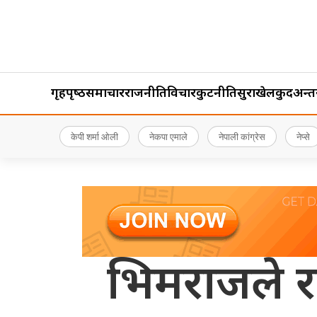
गृहपृष्‍ठ
समाचार
राजनीति
विचार
कुटनीति
सुरक्षा
खेलकुद
अन्तर्र
केपी शर्मा ओली
नेकपा एमाले
नेपाली कांग्रेस
नेप्से
भिमराजले र