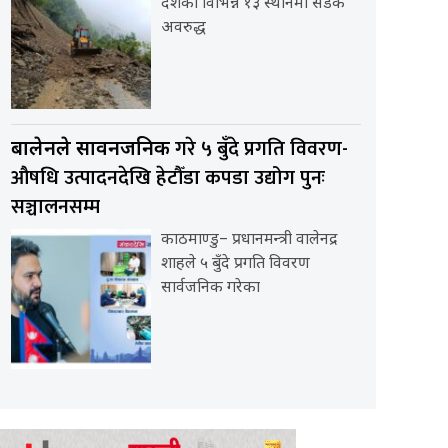
देशका विभिन्न १३ स्थानमा सडक
अवरुद्ध
गरे ५ बुँदे प्रगति विवरण-
बालेनले सार्वनजनिक
औषधि उत्पादनदेखि हेटौँडा कपडा उद्योग पुनः
सञ्चालनसम्म
काठमाण्डु– प्रधानमन्त्री वालेनद्र
शाहले ५ बुँदे प्रगति विवरण
सार्वजनिक गरेका