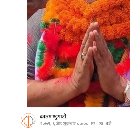
काठमाण्डुपाटी
२०७९, ६ जेष्ठ शुक्रबार ००:०० १२ : २६ बजे