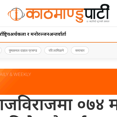
ाष्ट्रिय
अर्थ
कला र मनोरञ्जन
अन्तर्वार्ता
पुष्पकमल दाहाल प्रचण्ड
रवि लामिछाने
समाचार
ाजविराजमा ०७४ मा