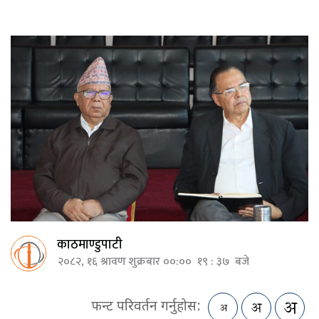
काठमाण्डुपाटी
२०८२, १६ श्रावण शुक्रबार ००:०० १९ : ३७ बजे
फन्ट परिवर्तन गर्नुहोस: