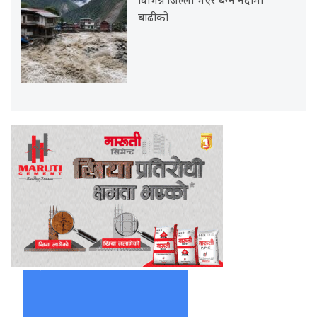
विभिन्न जिल्ला भएर बग्ने नदीमा
बाढीको