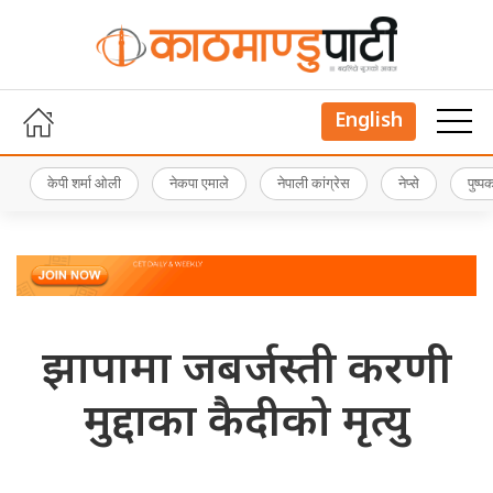
English
केपी शर्मा ओली
नेकपा एमाले
नेपाली कांग्रेस
नेप्से
पुष्
झापामा जबर्जस्ती करणी
मुद्दाका कैदीको मृत्यु