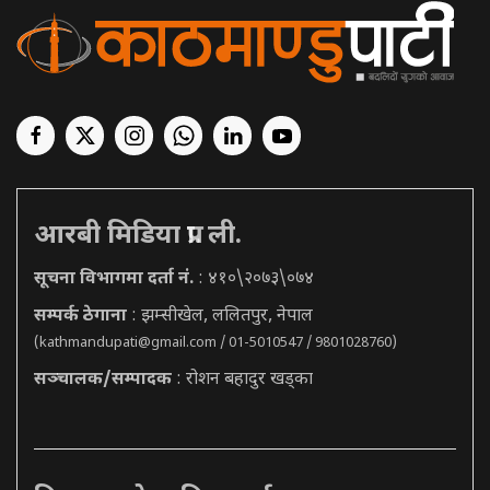
आरबी मिडिया प्रा. ली.
सूचना विभागमा दर्ता नं.
: ४१०\२०७३\०७४
सम्पर्क ठेगाना
: झम्सीखेल, ललितपुर, नेपाल
(
kathmandupati@gmail.com
/ 01-5010547 / 9801028760)
सञ्चालक/सम्पादक
: रोशन बहादुर खड्का