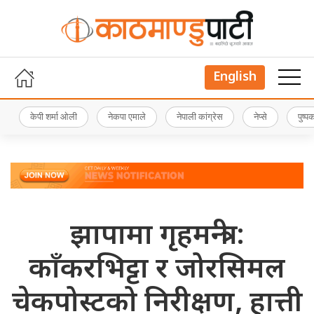
English
केपी शर्मा ओली
नेकपा एमाले
नेपाली कांग्रेस
नेप्से
पुष्
झापामा गृहमन्त्री :
काँकरभिट्टा र जोरसिमल
चेकपोस्टको निरीक्षण, हात्ती