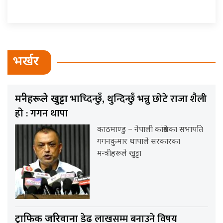
भर्खर
भाच्दिन्छुँ, थुन्दिन्छुँ भन्नु छोटे राजा शैली
मन्त्रीहरूले खुट्टा
हो : गगन थापा
काठमाण्डु – नेपाली कांग्रेसका सभापति
गगनकुमार थापाले सरकारका
मन्त्रीहरूले खुट्टा
डेढ लाखसम्म बनाउने विषय
ट्राफिक जरिवाना