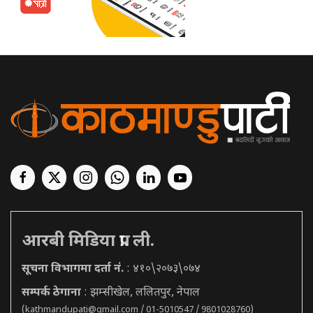
आरबी मिडिया प्रा. ली.
सूचना विभागमा दर्ता नं.
: ४१०\२०७३\०७४
सम्पर्क ठेगाना
: झम्सीखेल, ललितपुर, नेपाल
(
kathmandupati@gmail.com
/ 01-5010547 / 9801028760)