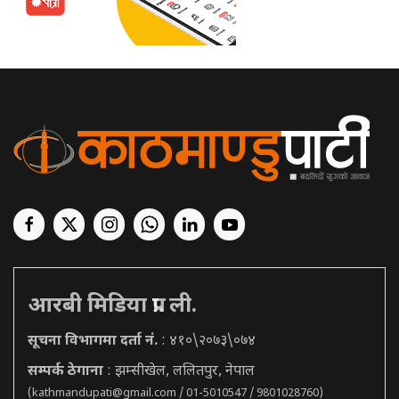
आरबी मिडिया प्रा. ली.
सूचना विभागमा दर्ता नं.
: ४१०\२०७३\०७४
सम्पर्क ठेगाना
: झम्सीखेल, ललितपुर, नेपाल
(
kathmandupati@gmail.com
/ 01-5010547 / 9801028760)