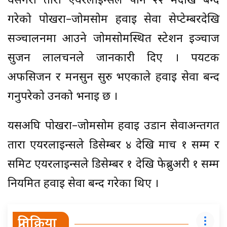
यसैगरी तारा एयरलाइन्सले पनि २२ मेदेखि बन्द
गरेको पोखरा–जोमसोम हवाई सेवा सेप्टेम्बरदेखि
सञ्चालनमा आउने जोमसोमस्थित स्टेशन इञ्चार्ज
सुजन लालचनले जानकारी दिए । पर्यटक
अफसिजन र मनसुन सुरु भएकाले हवाई सेवा बन्द
गर्नुपरेको उनको भनाइ छ ।
यसअघि पोखरा–जोमसोम हवाई उडान सेवाअन्तर्गत
तारा एयरलाइन्सले डिसेम्बर ४ देखि मार्च १ सम्म र
समिट एयरलाइन्सले डिसेम्बर १ देखि फेब्रुअरी १ सम्म
नियमित हवाई सेवा बन्द गरेका थिए ।
प्रतिक्रिया