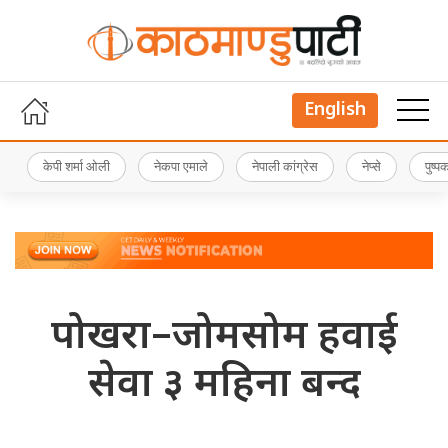
English
केपी शर्मा ओली
नेकपा एमाले
नेपाली कांग्रेस
नेप्से
पुष्
पोखरा–जोमसोम हवाई
सेवा ३ महिना बन्द