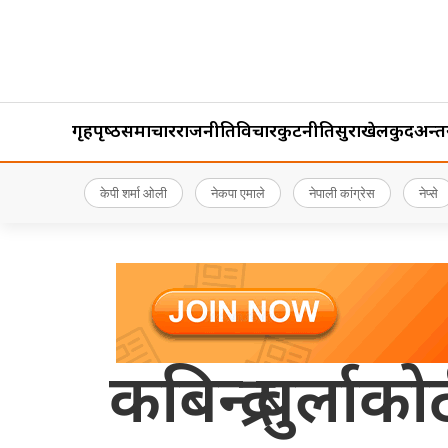
गृहपृष्‍ठ
समाचार
राजनीति
विचार
कुटनीति
सुरक्षा
खेलकुद
अन्तर्र
केपी शर्मा ओली
नेकपा एमाले
नेपाली कांग्रेस
नेप्से
कबिन्द्र बुर्ला