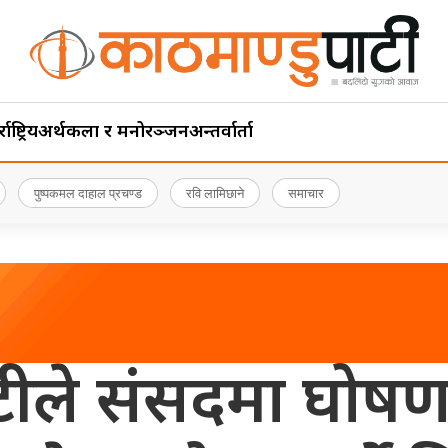
ाष्ट्रिय
अर्थ
कला र मनोरञ्जन
अन्तर्वार्ता
पुष्पकमल दाहाल प्रचण्ड
रवि लामिछाने
समाचार
कोटीले संसदमा घोषणा गर