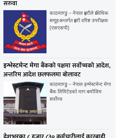
सरुवा
काठमाण्डु – नेपाल प्रहरीले प्राविधिक
समूहअन्तर्गत प्रहरी वरिष्ठ उपरीक्षक
(एसएसपी)
बैंकको पक्षमा सर्वाेच्चको आदेश,
इन्भेस्टमेन्ट मेगा
अन्तरिम आदेश छलफलमा बोलावट
काठमाण्डु – नेपाल इन्भेस्टमेन्ट मेगा
बैंक लिमिटेडको माग बमोजिम
सर्वोच्च
हजार ८३० कर्मचारीलाई कारबाही
देशभरका ८