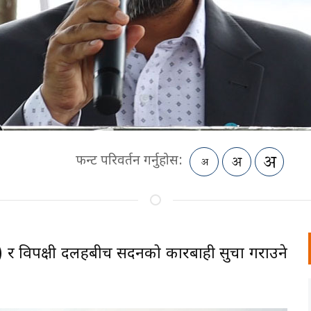
फन्ट परिवर्तन गर्नुहोस:
ास्वपा) र विपक्षी दलहरुबीच सदनको कारबाही सुचारु गराउने