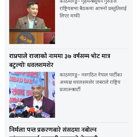
काठमाण्डु– गृहमन्त्री सुधन गुरुङले
राष्ट्रियसभा बैठकमा आफ्नो प्रस्तुतिलाई
लिएर माफी
नाममा ३७ वर्षसम्म भोट मात्र
राप्रपाले राजाको
बटुल्योः धवलशमशेर
काठमाण्डु– नवगठित नेपाल पार्टीका
अध्यक्ष धवलशमशेर जबराले राष्ट्रिय
प्रजातन्त्र पार्टी
प्रकरणबारे संसदमा नबोल्न
निर्मला पन्त