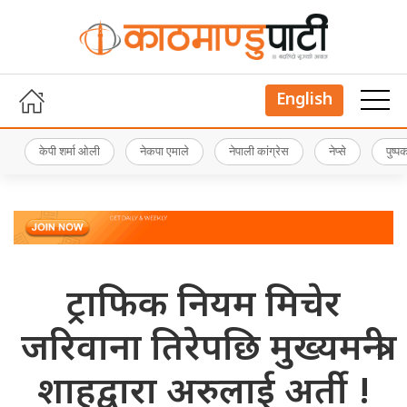
English
केपी शर्मा ओली
नेकपा एमाले
नेपाली कांग्रेस
नेप्से
पुष्
ट्राफिक नियम मिचेर
जरिवाना तिरेपछि मुख्यमन्त्री
शाहद्वारा अरुलाई अर्ती !