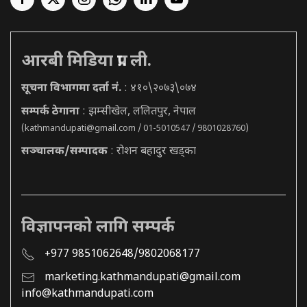
आरबी मिडिया प्रा. ली.
सूचना विभागमा दर्ता नं.
: ४१०\२०७३\०७४
सम्पर्क ठेगाना
: झम्सीखेल, ललितपुर, नेपाल
(
kathmandupati@gmail.com
/ 01-5010547 / 9801028760)
सञ्चालक/सम्पादक
: रोशन बहादुर खड्का
विज्ञापनको लागि सम्पर्क
+977 9851062648/9802068177
marketing.kathmandupati@gmail.com
info@kathmandupati.com