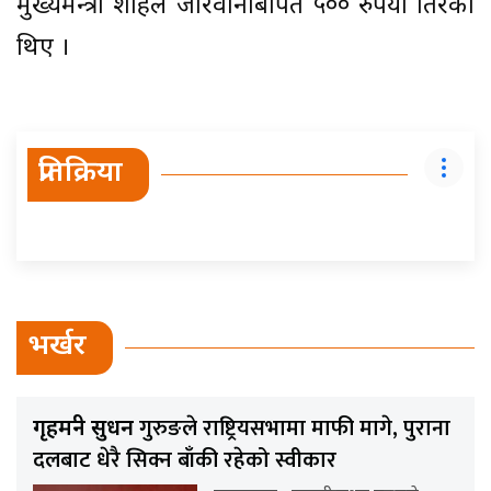
मुख्यमन्त्री शाहले जरिवानाबापत ५०० रुपैयाँ तिरेका
थिए ।
प्रतिक्रिया
भर्खर
गुरुङले राष्ट्रियसभामा माफी मागे, पुराना
गृहमन्त्री सुधन
दलबाट धेरै सिक्न बाँकी रहेको स्वीकार