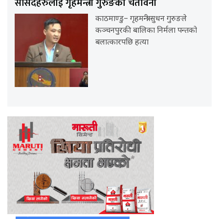
सांसदहरुलाई गृहमन्त्री गुरुङको चेतावनी
काठमाण्डु– गृहमन्त्री सुधन गुरुङले
कञ्चनपुरकी बालिका निर्मला पन्तको
बलात्कारपछि हत्या