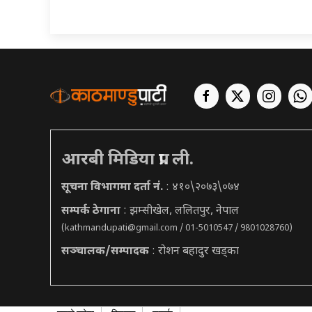
आरबी मिडिया प्रा. ली.
सूचना विभागमा दर्ता नं.
: ४१०\२०७३\०७४
सम्पर्क ठेगाना
: झम्सीखेल, ललितपुर, नेपाल
(
kathmandupati@gmail.com
/ 01-5010547 / 9801028760)
सञ्चालक/सम्पादक
: रोशन बहादुर खड्का