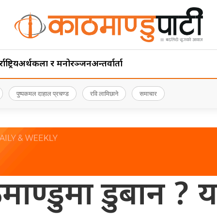
ाष्ट्रिय
अर्थ
कला र मनोरञ्जन
अन्तर्वार्ता
पुष्पकमल दाहाल प्रचण्ड
रवि लामिछाने
समाचार
ठमाण्डुमा डुबान ?