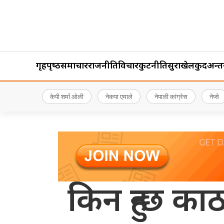
गृहपृष्‍ठ
समाचार
राजनीति
विचार
कुटनीति
सुरक्षा
खेलकुद
अन्तर्र
केपी शर्मा ओली
नेकपा एमाले
नेपाली कांग्रेस
नेप्से
किन हुन्छ का