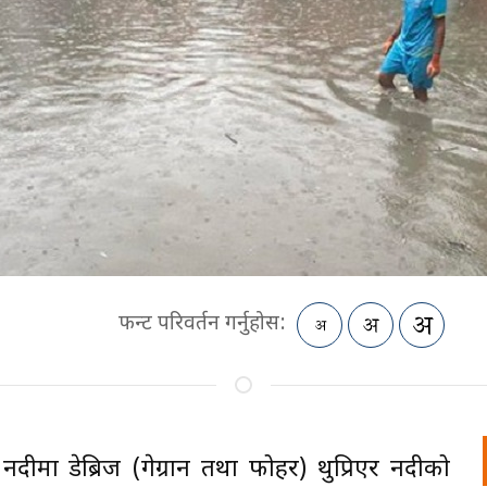
फन्ट परिवर्तन गर्नुहोस:
दीमा डेब्रिज (गेग्रान तथा फोहर) थुप्रिएर नदीको