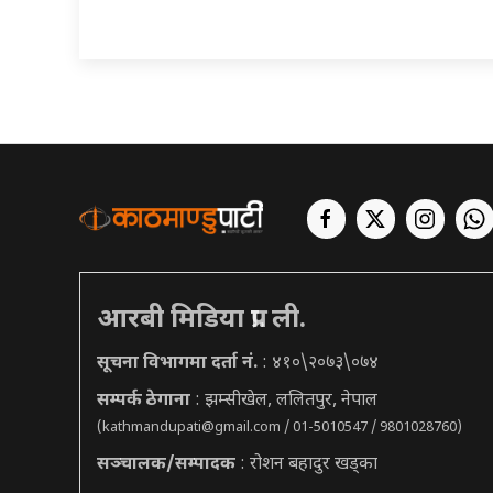
आरबी मिडिया प्रा. ली.
सूचना विभागमा दर्ता नं.
: ४१०\२०७३\०७४
सम्पर्क ठेगाना
: झम्सीखेल, ललितपुर, नेपाल
(
kathmandupati@gmail.com
/ 01-5010547 / 9801028760)
सञ्चालक/सम्पादक
: रोशन बहादुर खड्का