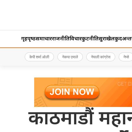
गृहपृष्‍ठ
समाचार
राजनीति
विचार
कुटनीति
सुरक्षा
खेलकुद
अन्तर्र
केपी शर्मा ओली
नेकपा एमाले
नेपाली कांग्रेस
नेप्से
काठमाडौं महा