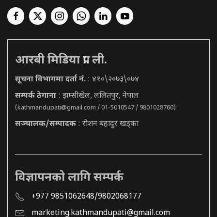
आरबी मिडिया प्रा. ली.
सूचना विभागमा दर्ता नं.
: ४१०\२०७३\०७४
सम्पर्क ठेगाना
: झम्सीखेल, ललितपुर, नेपाल
(
kathmandupati@gmail.com
/ 01-5010547 / 9801028760)
सञ्चालक/सम्पादक
: रोशन बहादुर खड्का
विज्ञापनको लागि सम्पर्क
+977 9851062648/9802068177
marketing.kathmandupati@gmail.com