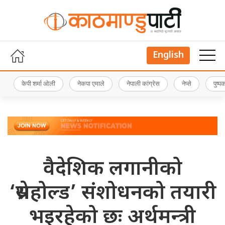
English
केपी शर्मा ओली
नेकपा एमाले
नेपाली कांग्रेस
नेप्से
पुष्
वैदेशिक लगानीको
‘थ्रेसहोल्ड’ संशोधनको तयारी
भइरहेको छः अर्थमन्त्री