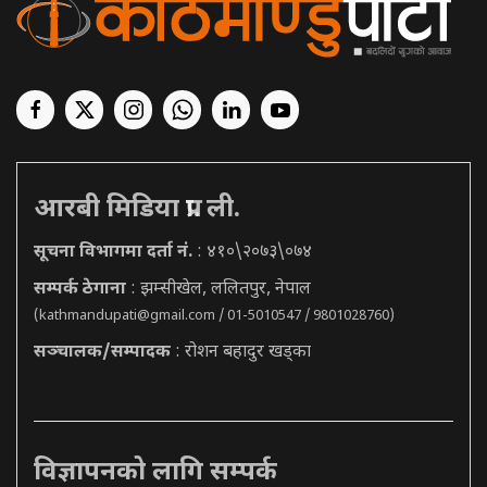
आरबी मिडिया प्रा. ली.
सूचना विभागमा दर्ता नं.
: ४१०\२०७३\०७४
सम्पर्क ठेगाना
: झम्सीखेल, ललितपुर, नेपाल
(
kathmandupati@gmail.com
/ 01-5010547 / 9801028760)
सञ्चालक/सम्पादक
: रोशन बहादुर खड्का
विज्ञापनको लागि सम्पर्क